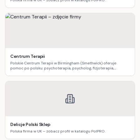
Polska firma w UK – zobacz profil w katalogu PolPRO.
Centrum Terapii
Polskie Centrum Terapii w Birmingham (Smethwick) oferuje
pomoc po polsku: psychoterapia, psycholog, fizjoterapia,
logopedia, dietetyka, masaż oraz terapia uzależnień.
Delicje Polski Sklep
Polska firma w UK – zobacz profil w katalogu PolPRO.