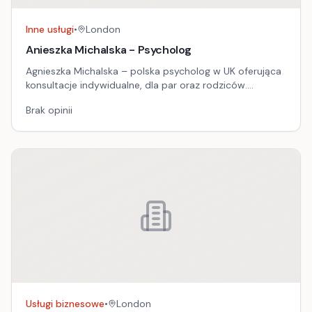
Inne usługi
•
London
Anieszka Michalska - Psycholog
Agnieszka Michalska – polska psycholog w UK oferująca
konsultacje indywidualne, dla par oraz rodziców.
Współautorka książki 'Poród zaczyna się w głowie'.
Brak opinii
Skontaktuj się, aby uzyskać profesjonalne wsparcie
psychologiczne w języku polskim.
Usługi biznesowe
•
London