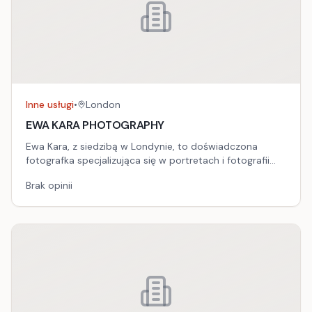
Inne usługi
•
London
EWA KARA PHOTOGRAPHY
Ewa Kara, z siedzibą w Londynie, to doświadczona
fotografka specjalizująca się w portretach i fotografii
personal brandingu, oferująca unikatowe sesje, które
Brak opinii
podkreślają indywidualność i piękno każdego klienta.