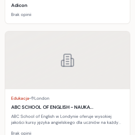
Adicon
Brak opinii
Edukacja
•
London
ABC SCHOOL OF ENGLISH - NAUKA
J.ANGIELSKIEGO
ABC School of English w Londynie oferuje wysokiej
jakości kursy języka angielskiego dla uczniów na każdym
poziomie zaawansowania. Zlokalizowana w sercu
Brak opinii
Londynu szkoła zapewnia unikalne połączenie nauki z