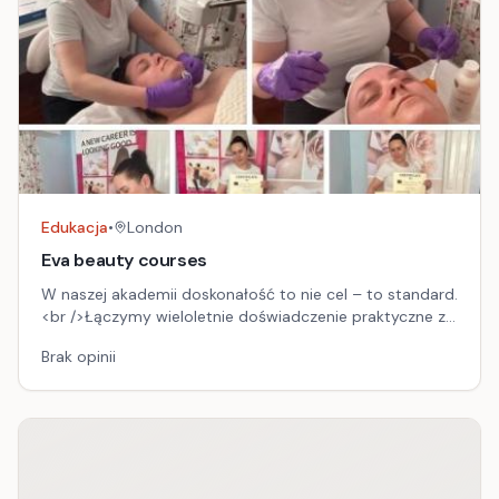
Edukacja
•
London
Eva beauty courses
W naszej akademii doskonałość to nie cel – to standard.
<br />Łączymy wieloletnie doświadczenie praktyczne z
aktualną wiedzą i nowoczesnymi technikami, by
Brak opinii
oferować edukację, która naprawdę zmienia kariery.