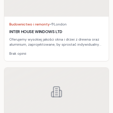
Budownictwo i remonty
•
London
INTER HOUSE WINDOWS LTD
Oferujemy wysokiej jakości okna i drzwi z drewna oraz
aluminium, zaprojektowane, by sprostać indywidualnym
potrzebom każdego klienta. Nasze produkty łączą
Brak opinii
estetykę z funkcjonalnością, zapewniając trwałość i
efektywność energetyczną.