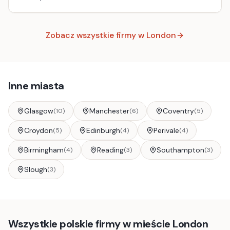
kulturowym doświadczeniem.
Zobacz wszystkie firmy w
London
Inne miasta
Glasgow
Manchester
Coventry
(
10
)
(
6
)
(
5
)
Croydon
Edinburgh
Perivale
(
5
)
(
4
)
(
4
)
Birmingham
Reading
Southampton
(
4
)
(
3
)
(
3
)
Slough
(
3
)
Wszystkie polskie firmy w mieście London