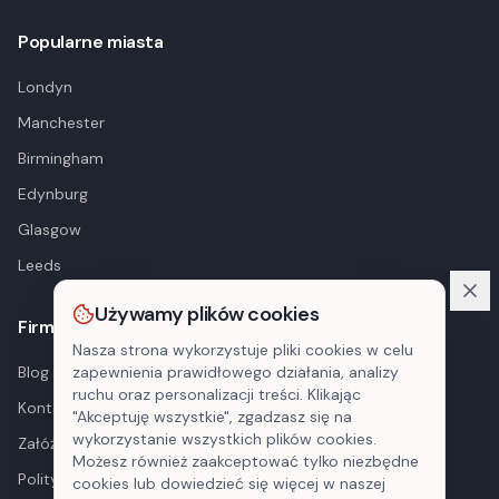
Popularne miasta
Londyn
Manchester
Birmingham
Edynburg
Glasgow
Leeds
Używamy plików cookies
Firma
Nasza strona wykorzystuje pliki cookies w celu
Blog
zapewnienia prawidłowego działania, analizy
ruchu oraz personalizacji treści. Klikając
Kontakt
"Akceptuję wszystkie", zgadzasz się na
wykorzystanie wszystkich plików cookies.
Załóż konto
Możesz również zaakceptować tylko niezbędne
Polityka prywatności
cookies lub dowiedzieć się więcej w naszej