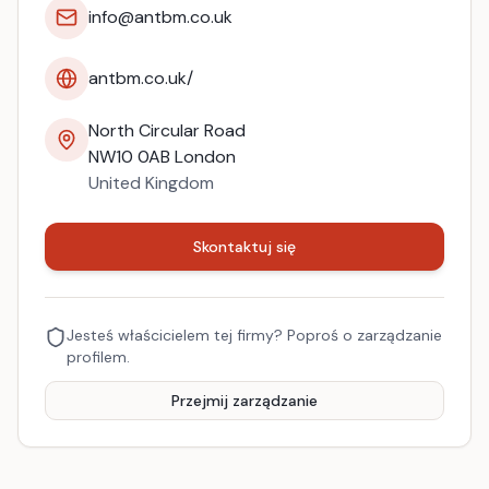
info@antbm.co.uk
antbm.co.uk/
North Circular Road
NW10 0AB
London
United Kingdom
Skontaktuj się
Jesteś właścicielem tej firmy? Poproś o zarządzanie
profilem.
Przejmij zarządzanie