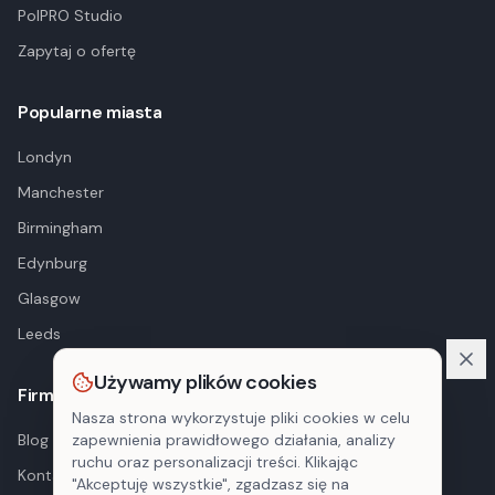
PolPRO Studio
Zapytaj o ofertę
Popularne miasta
Londyn
Manchester
Birmingham
Edynburg
Glasgow
Leeds
Używamy plików cookies
Firma
Nasza strona wykorzystuje pliki cookies w celu
Blog
zapewnienia prawidłowego działania, analizy
ruchu oraz personalizacji treści. Klikając
Kontakt
"Akceptuję wszystkie", zgadzasz się na