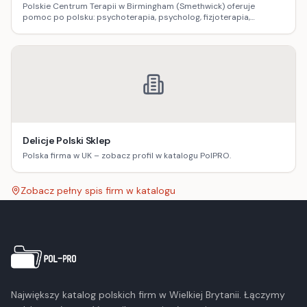
Polskie Centrum Terapii w Birmingham (Smethwick) oferuje
pomoc po polsku: psychoterapia, psycholog, fizjoterapia,
logopedia, dietetyka, masaż oraz terapia uzależnień.
Delicje Polski Sklep
Polska firma w UK – zobacz profil w katalogu PolPRO.
Zobacz pełny spis firm w katalogu
Największy katalog polskich firm w Wielkiej Brytanii. Łączymy