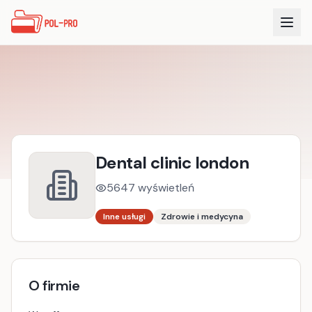
Dental clinic london
5647
wyświetleń
Inne usługi
Zdrowie i medycyna
O firmie