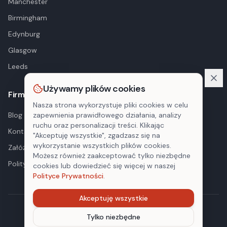
Manchester
Birmingham
Edynburg
Glasgow
Leeds
Używamy plików cookies
Firma
Nasza strona wykorzystuje pliki cookies w celu
Blog
zapewnienia prawidłowego działania, analizy
ruchu oraz personalizacji treści. Klikając
Kontakt
"Akceptuję wszystkie", zgadzasz się na
wykorzystanie wszystkich plików cookies.
Załóż konto
Możesz również zaakceptować tylko niezbędne
Polityka prywatności
cookies lub dowiedzieć się więcej w naszej
Polityce Prywatności
.
Akceptuję wszystkie
©
2026
PolPRO. Wszystkie prawa zastrzeżone.
Tylko niezbędne