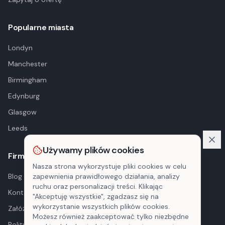
Popularne miasta
Londyn
Manchester
Birmingham
Edynburg
Glasgow
Leeds
Używamy plików cookies
Firma
Nasza strona wykorzystuje pliki cookies w celu
Blog
zapewnienia prawidłowego działania, analizy
ruchu oraz personalizacji treści. Klikając
Kontakt
"Akceptuję wszystkie", zgadzasz się na
wykorzystanie wszystkich plików cookies.
Załóż konto
Możesz również zaakceptować tylko niezbędne
Polityka prywatności