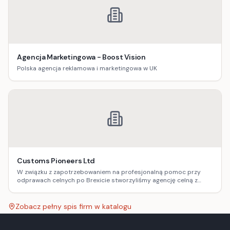
Agencja Marketingowa - Boost Vision
Polska agencja reklamowa i marketingowa w UK
Customs Pioneers Ltd
W związku z zapotrzebowaniem na profesjonalną pomoc przy
odprawach celnych po Brexicie stworzyliśmy agencję celną z
siedzibą w Wielkiej Brytanii, która realnie pomaga w sprawnym
załatwieniu procedur, dzięki czemu Ty zaoszczędzasz czas i
pieniądze.
Zobacz pełny spis firm w katalogu