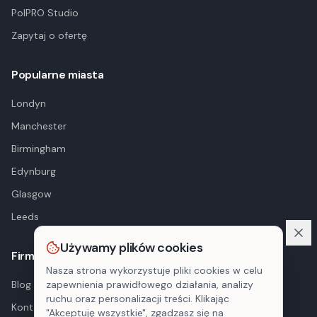
PolPRO Studio
Zapytaj o ofertę
Popularne miasta
Londyn
Manchester
Birmingham
Edynburg
Glasgow
Leeds
Używamy plików cookies
Firma
Nasza strona wykorzystuje pliki cookies w celu
Blog
zapewnienia prawidłowego działania, analizy
ruchu oraz personalizacji treści. Klikając
Kontakt
"Akceptuję wszystkie", zgadzasz się na