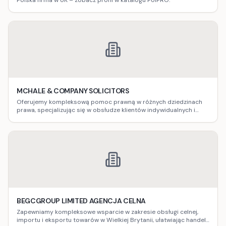
Polska firma w UK – zobacz profil w katalogu PolPRO.
MCHALE & COMPANY SOLICITORS
Oferujemy kompleksową pomoc prawną w różnych dziedzinach
prawa, specjalizując się w obsłudze klientów indywidualnych i
biznesowych.
BEGCGROUP LIMITED AGENCJA CELNA
Zapewniamy kompleksowe wsparcie w zakresie obsługi celnej,
importu i eksportu towarów w Wielkiej Brytanii, ułatwiając handel