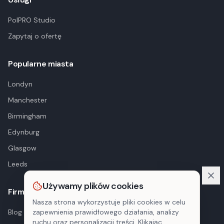
PolPRO Studio
Zapytaj o ofertę
Popularne miasta
Londyn
Manchester
Birmingham
Edynburg
Glasgow
Leeds
Używamy plików cookies
Firma
Nasza strona wykorzystuje pliki cookies w celu
Blog
zapewnienia prawidłowego działania, analizy
ruchu oraz personalizacji treści. Klikając