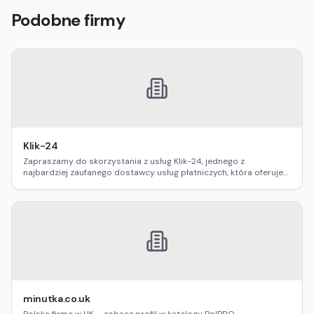
Podobne firmy
Klik-24
Zapraszamy do skorzystania z usług Klik-24, jednego z
najbardziej zaufanego dostawcy usług płatniczych, która oferuje
bezpłatne przelewy do Anglii, Szkocji i Walii oraz szybkie przelewy
do Polski.
minutka.co.uk