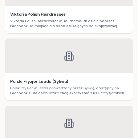
Viktoria Polish Hairdresser
Viktoria Polish Hairdresser w Bournemouth działa poprzez
Facebook. To miejsce dla osób szukających polskojęzycznej
obsługi fryzjerskiej, z możliwością sprawdzenia realizacji i
szybkiego kontaktu w sprawie terminu.
Polski Fryzjer Leeds (Sylwia)
Polski fryzjer w Leeds prowadzony przez Sylwię, dostępny na
Facebooku. Dla osób, które chcą skorzystać z usług fryzjerskich
po polsku i sprawdzić realizacje przed wizytą.