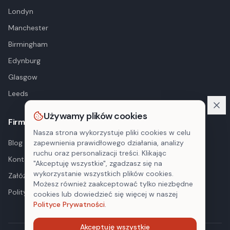
Londyn
Manchester
Birmingham
Edynburg
Glasgow
Leeds
Używamy plików cookies
Firma
Nasza strona wykorzystuje pliki cookies w celu
Blog
zapewnienia prawidłowego działania, analizy
ruchu oraz personalizacji treści. Klikając
Kontakt
"Akceptuję wszystkie", zgadzasz się na
wykorzystanie wszystkich plików cookies.
Załóż konto
Możesz również zaakceptować tylko niezbędne
Polityka prywatności
cookies lub dowiedzieć się więcej w naszej
Polityce Prywatności
.
Akceptuję wszystkie