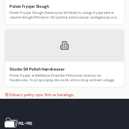
Polski Fryzjer Slough
Polski Fryzjer Slough (Katarzyna Wróbel) to usługi fryzjerskie w
rejonie Slough/Windsor. Strzyżenia, koloryzacje i pielęgnacja oraz
zabiegi regeneracyjne – z konsultacją i podanym adresem w
Slough (SL2).
Studio 54 Polish Hairdresser
Polski fryzjer w Belfaście (Irlandia Północna) obecny na
Facebooku. To propozycja dla osób, które chcą umówić usługę
fryzjerską lokalnie i śledzić aktualności oraz efekty pracy w social
media.
Zobacz pełny spis firm w katalogu