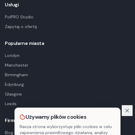
Usługi
PolPRO Studio
Zapytaj o ofertę
Popularne miasta
Londyn
Manchester
Birmingham
Edynburg
Glasgow
Leeds
Używamy plików cookies
Firma
Nasza strona wykorzystuje pliki cookies w celu
Blog
zapewnienia prawidłowego działania, analizy