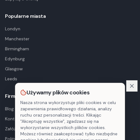
Popularne miasta
Londyn
Manchester
Birmingham
Edynburg
Glasgow
Leeds
Używamy plików cookies
Firma
Nasza strona wykorzystuje pliki cookies w celu
Blog
zapewnienia prawidłowego działania, analizy
ruchu oraz personalizacji treści. Klikając
Kontakt
"Akceptuję wszystkie", zgadzasz się na
wykorzystanie wszystkich plików cookies.
Załóż konto
Możesz również zaakceptować tylko niezbędne
Polityka prywatności