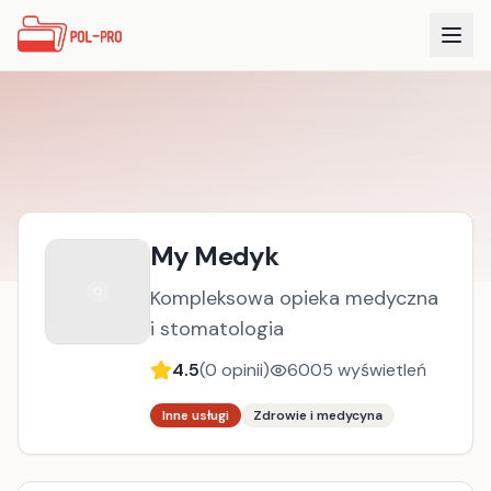
My Medyk
Kompleksowa opieka medyczna
i stomatologia
4.5
(
0
opinii)
6005
wyświetleń
Inne usługi
Zdrowie i medycyna