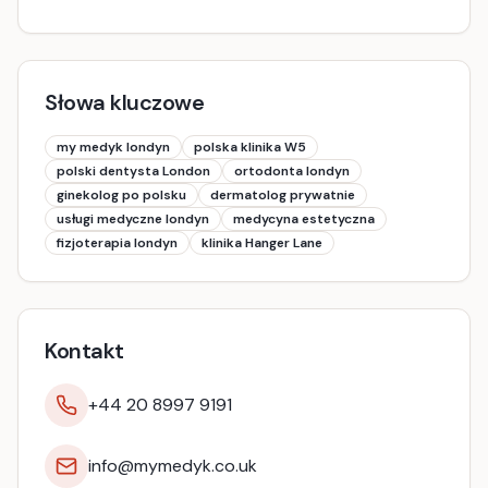
Słowa kluczowe
my medyk londyn
polska klinika W5
polski dentysta London
ortodonta londyn
ginekolog po polsku
dermatolog prywatnie
usługi medyczne londyn
medycyna estetyczna
fizjoterapia londyn
klinika Hanger Lane
Kontakt
+44 20 8997 9191
info@mymedyk.co.uk