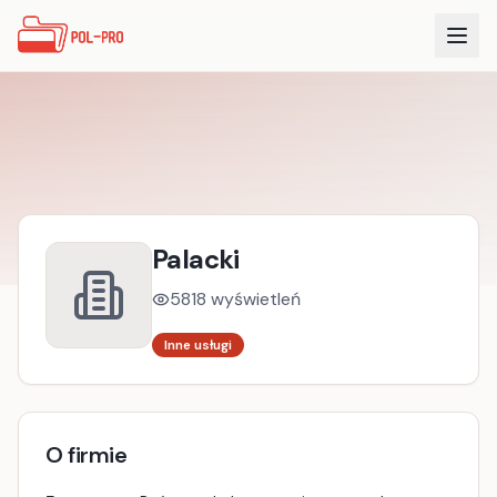
Palacki
5818
wyświetleń
Inne usługi
O firmie