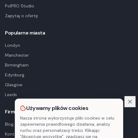
PolPRO Studio
Zapytaj o ofertę
Popularne miasta
Londyn
Manchester
Birmingham
Edynburg
Glasgow
Leeds
Używamy plików cookies
Firma
Nasza strona wykorzystuje pliki cookies w celu
Blog
zapewnienia prawidłowego działania, analizy
ruchu oraz personalizacji treści. Klikając
Kontakt
"Akceptuję wszystkie", zgadzasz się na