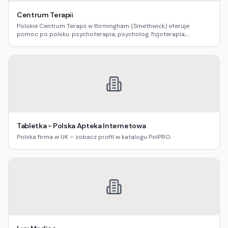
Centrum Terapii
Polskie Centrum Terapii w Birmingham (Smethwick) oferuje
pomoc po polsku: psychoterapia, psycholog, fizjoterapia,
logopedia, dietetyka, masaż oraz terapia uzależnień.
Tabletka - Polska Apteka Internetowa
Polska firma w UK – zobacz profil w katalogu PolPRO.