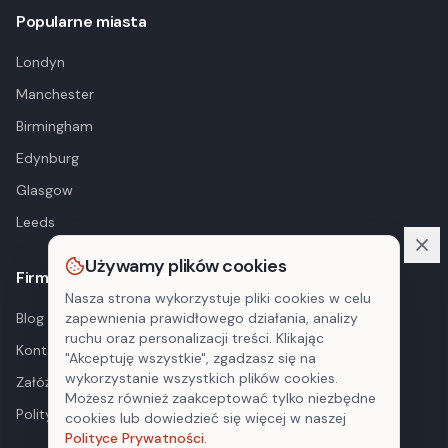
Popularne miasta
Londyn
Manchester
Birmingham
Edynburg
Glasgow
Leeds
Używamy plików cookies
Firma
Nasza strona wykorzystuje pliki cookies w celu
Blog
zapewnienia prawidłowego działania, analizy
ruchu oraz personalizacji treści. Klikając
Kontakt
"Akceptuję wszystkie", zgadzasz się na
wykorzystanie wszystkich plików cookies.
Załóż konto
Możesz również zaakceptować tylko niezbędne
Polityka prywatności
cookies lub dowiedzieć się więcej w naszej
Polityce Prywatności
.