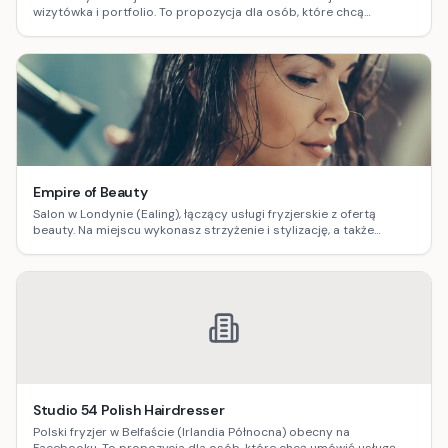
wizytówka i portfolio. To propozycja dla osób, które chcą
zobaczyć realizacje, poznać styl pracy i łatwo umówić termin
lokalnie.
Empire of Beauty
Salon w Londynie (Ealing), łączący usługi fryzjerskie z ofertą
beauty. Na miejscu wykonasz strzyżenie i stylizację, a także
skorzystasz z zabiegów kosmetycznych i solarium – wygodnie, w
jednej lokalizacji.
Studio 54 Polish Hairdresser
Polski fryzjer w Belfaście (Irlandia Północna) obecny na