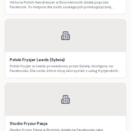
Viktoria Polish Hairdresser w Bournemouth działa poprzez
Facebook. To miejsce dla osób szukających polskojęzycznej
obsługi fryzjerskiej, z możliwością sprawdzenia realizacji i
szybkiego kontaktu w sprawie terminu.
Polski Fryzjer Leeds (Sylwia)
Polski fryzjer w Leeds prowadzony przez Sylwię, dostępny na
Facebooku. Dla osób, które chcą skorzystać z usług fryzjerskich
po polsku i sprawdzić realizacje przed wizytą.
Studio Fryzur Pasja
Studio Fryzur Pasja w Bristolu działa na Facebooku jako