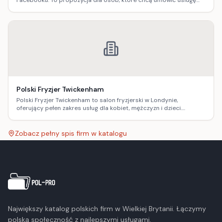
Facebooku. To propozycja dla osób, które chcą umówić usługę
fryzjerską lokalnie i śledzić aktualności oraz efekty pracy w social
media.
Polski Fryzjer Twickenham
Polski Fryzjer Twickenham to salon fryzjerski w Londynie,
oferujący pełen zakres usług dla kobiet, mężczyzn i dzieci.
Strzyżenia, koloryzacje, stylizacje i pielęgnacja – z możliwością
rezerwacji online.
Zobacz pełny spis firm w katalogu
Największy katalog polskich firm w Wielkiej Brytanii. Łączymy
polską społeczność z najlepszymi usługami.