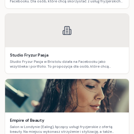
Facebooku. Dla osób, które chcą skorzystać z usług fryzjerskich
po polsku i sprawdzić realizacje przed wizytą.
Studio Fryzur Pasja
Studio Fryzur Pasja w Bristolu działa na Facebooku jako
wizytówka i portfolio. To propozycja dla osób, które chcą
zobaczyć realizacje, poznać styl pracy i łatwo umówić termin
lokalnie.
Empire of Beauty
Salon w Londynie (Ealing), łączący usługi fryzjerskie z ofertą
beauty. Na miejscu wykonasz strzyżenie i stylizację, a także