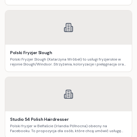
skorzystasz z zabiegów kosmetycznych i solarium – wygodnie, w
jednej lokalizacji.
Polski Fryzjer Slough
Polski Fryzjer Slough (Katarzyna Wróbel) to usługi fryzjerskie w
rejonie Slough/Windsor. Strzyżenia, koloryzacje i pielęgnacja oraz
zabiegi regeneracyjne – z konsultacją i podanym adresem w
Slough (SL2).
Studio 54 Polish Hairdresser
Polski fryzjer w Belfaście (Irlandia Północna) obecny na
Facebooku. To propozycja dla osób, które chcą umówić usługę
fryzjerską lokalnie i śledzić aktualności oraz efekty pracy w social