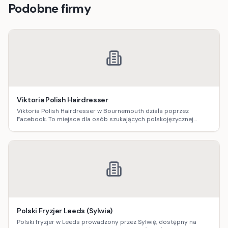
Podobne firmy
Viktoria Polish Hairdresser
Viktoria Polish Hairdresser w Bournemouth działa poprzez
Facebook. To miejsce dla osób szukających polskojęzycznej
obsługi fryzjerskiej, z możliwością sprawdzenia realizacji i
szybkiego kontaktu w sprawie terminu.
Polski Fryzjer Leeds (Sylwia)
Polski fryzjer w Leeds prowadzony przez Sylwię, dostępny na