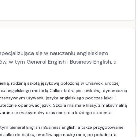
pecjalizująca się w nauczaniu angielskiego
w, w tym General English i Business English, a
ielką, rodziną szkołą językową położoną w Chiswick, uroczej
iu angielskiego metodą Callan, która jest unikalną, dynamiczną
ntensywnym używaniu języka angielskiego podczas lekcji i
skutecznie opanować język. Szkoła ma małe klasy, z maksymalną
warantuje maksymalny czas nauki dla każdego studenta​​​​.
tym General English i Business English, a także przygotowanie
ziałku do piątku, umożliwiając naukę rano, po południu, a