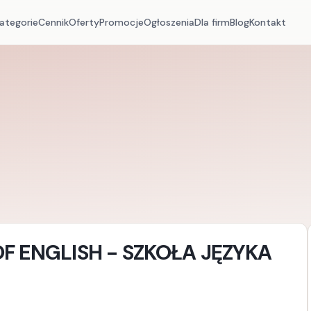
ategorie
Cennik
Oferty
Promocje
Ogłoszenia
Dla firm
Blog
Kontakt
F ENGLISH - SZKOŁA JĘZYKA