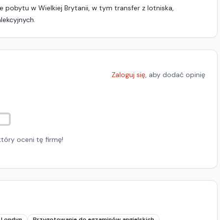
obytu w Wielkiej Brytanii, w tym transfer z lotniska,
yjnych​​​​.
Zaloguj się
, aby dodać opinię
tóry oceni tę firmę!
h Londyn
Przygotowanie do egzaminów angielskich