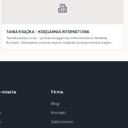
TANIA KSIĄŻKA - KSIĘGARNIA INTERNETOWA
TaniaKsiazka.co.uk – polska księgarnia internetowa w Wielkiej
Brytanii. Oferujemy szeroki wybór książek, podręczników, bajek i
więcej. Konkurencyjne ceny, szybka dostawa i brak opłat celnych!
 miasta
Firma
Blog
r
Kontakt
m
Załóż konto