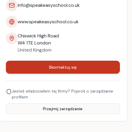
info@speakeasyschool.co.uk
www.speakeasyschool.co.uk
Chiswick High Road
W4 1TE
London
United Kingdom
Skontaktuj się
Jesteś właścicielem tej firmy? Poproś o zarządzanie
profilem.
Przejmij zarządzanie