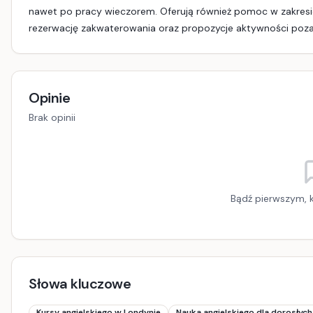
nawet po pracy wieczorem. Oferują również pomoc w zakresie p
rezerwację zakwaterowania oraz propozycje aktywności pozalekc
Opinie
Brak opinii
Bądź pierwszym, k
Słowa kluczowe
Kursy angielskiego w Londynie
Nauka angielskiego dla dorosłyc