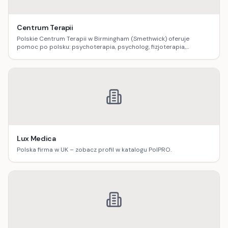
Centrum Terapii
Polskie Centrum Terapii w Birmingham (Smethwick) oferuje
pomoc po polsku: psychoterapia, psycholog, fizjoterapia,
logopedia, dietetyka, masaż oraz terapia uzależnień.
Lux Medica
Polska firma w UK – zobacz profil w katalogu PolPRO.