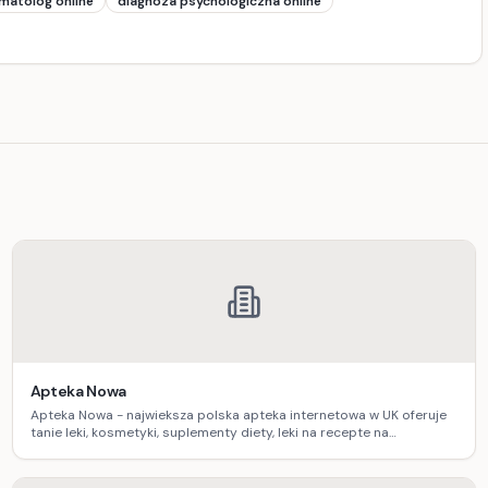
matolog online
diagnoza psychologiczna online
Apteka Nowa
Apteka Nowa - najwieksza polska apteka internetowa w UK oferuje
tanie leki, kosmetyki, suplementy diety, leki na recepte na
zamowienie.