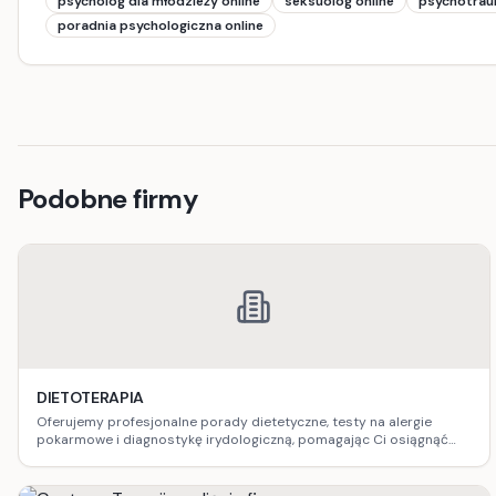
psycholog dla młodzieży online
seksuolog online
psychotrau
poradnia psychologiczna online
Podobne firmy
DIETOTERAPIA
Oferujemy profesjonalne porady dietetyczne, testy na alergie
pokarmowe i diagnostykę irydologiczną, pomagając Ci osiągnąć
optymalne zdrowie.