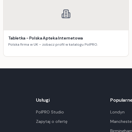
Tabletka - Polska Apteka Internetowa
Polska firma w UK – zobacz profil w katalogu PolPRO.
Usługi
Popularne
PolPRO Studio
Londyn
Zapytaj o ofertę
Mancheste
Birmingha