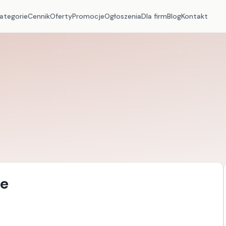
ategorie
Cennik
Oferty
Promocje
Ogłoszenia
Dla firm
Blog
Kontakt
ne