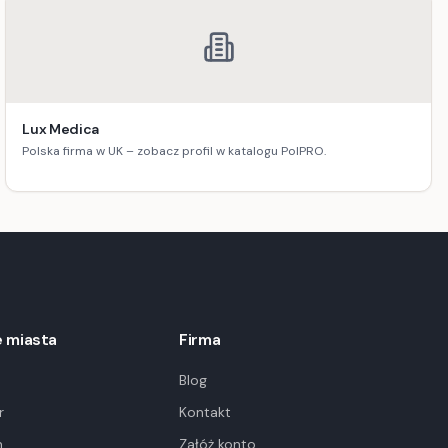
Lux Medica
Polska firma w UK – zobacz profil w katalogu PolPRO.
 miasta
Firma
Blog
r
Kontakt
m
Załóż konto