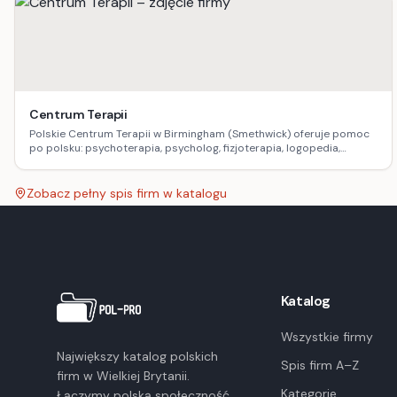
Centrum Terapii
Polskie Centrum Terapii w Birmingham (Smethwick) oferuje pomoc
po polsku: psychoterapia, psycholog, fizjoterapia, logopedia,
dietetyka, masaż oraz terapia uzależnień.
Zobacz pełny spis firm w katalogu
Katalog
Wszystkie firmy
Największy katalog polskich
Spis firm A–Z
firm w Wielkiej Brytanii.
Kategorie
Łączymy polską społeczność