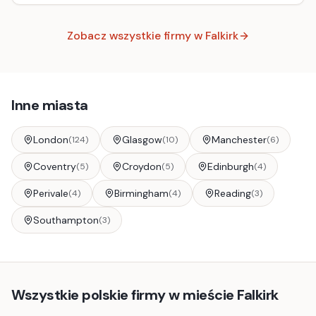
Zobacz wszystkie firmy w
Falkirk
Inne miasta
London
Glasgow
Manchester
(
124
)
(
10
)
(
6
)
Coventry
Croydon
Edinburgh
(
5
)
(
5
)
(
4
)
Perivale
Birmingham
Reading
(
4
)
(
4
)
(
3
)
Southampton
(
3
)
Wszystkie polskie firmy w mieście Falkirk