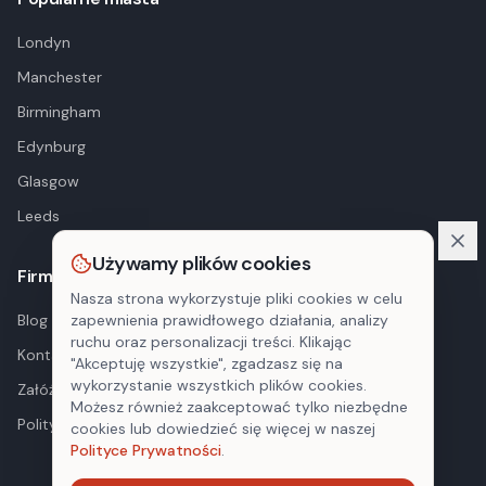
Londyn
Manchester
Birmingham
Edynburg
Glasgow
Leeds
Używamy plików cookies
Firma
Nasza strona wykorzystuje pliki cookies w celu
Blog
zapewnienia prawidłowego działania, analizy
ruchu oraz personalizacji treści. Klikając
Kontakt
"Akceptuję wszystkie", zgadzasz się na
wykorzystanie wszystkich plików cookies.
Załóż konto
Możesz również zaakceptować tylko niezbędne
Polityka prywatności
cookies lub dowiedzieć się więcej w naszej
Polityce Prywatności
.