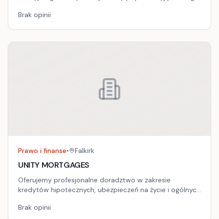
planszowe, książki i rękodzieło, które przybliżą Ci
Brak opinii
tradycje i obyczaje naszych przodków.
Prawo i finanse
•
Falkirk
UNITY MORTGAGES
Oferujemy profesjonalne doradztwo w zakresie
kredytów hipotecznych, ubezpieczeń na życie i ogólnych
ubezpieczeń, dopasowane do Twoich indywidualnych
Brak opinii
potrzeb.