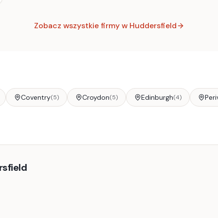
Zobacz wszystkie firmy w
Huddersfield
Coventry
Croydon
Edinburgh
Peri
(
5
)
(
5
)
(
4
)
sfield