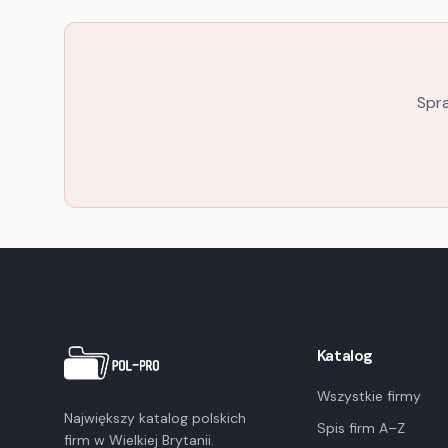
Spra
Katalog
Wszystkie firmy
Największy katalog polskich
Spis firm A–Z
firm w Wielkiej Brytanii.