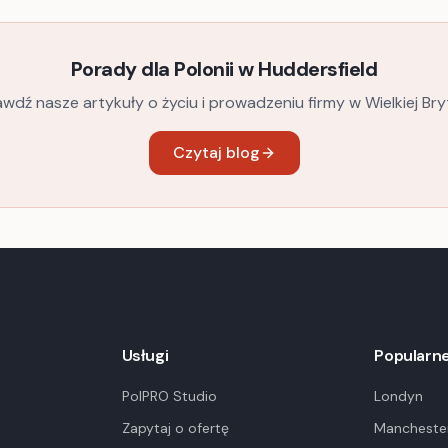
Porady dla Polonii w
Huddersfield
wdź nasze artykuły o życiu i prowadzeniu firmy w Wielkiej Bryt
Czytaj blog
Usługi
Popularne
PolPRO Studio
Londyn
Zapytaj o ofertę
Mancheste