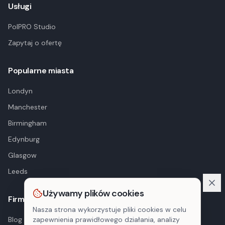
Usługi
PolPRO Studio
Zapytaj o ofertę
Popularne miasta
Londyn
Manchester
Birmingham
Edynburg
Glasgow
Leeds
Używamy plików cookies
Firma
Nasza strona wykorzystuje pliki cookies w celu
Blog
zapewnienia prawidłowego działania, analizy