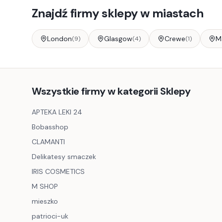
Znajdź firmy
sklepy
w miastach
London
Glasgow
Crewe
M
(
9
)
(
4
)
(
1
)
Wszystkie firmy w kategorii Sklepy
APTEKA LEKI 24
Bobasshop
CLAMANTI
Delikatesy smaczek
IRIS COSMETICS
M SHOP
mieszko
patrioci-uk