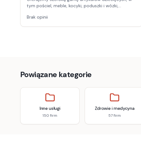
tym pościel, meble, kocyki, poduszki i wózki,
zapewniając wszystko, czego potrzebuje Twoje
Brak opinii
dziecko.
Powiązane kategorie
Inne usługi
Zdrowie i medycyna
150
firm
57
firm