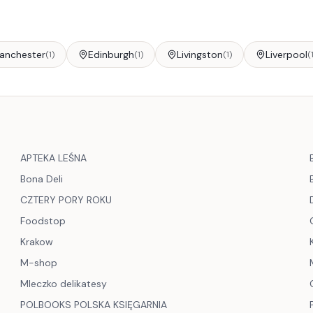
anchester
Edinburgh
Livingston
Liverpool
(
1
)
(
1
)
(
1
)
(
APTEKA LEŚNA
Bona Deli
CZTERY PORY ROKU
Foodstop
Krakow
M-shop
Mleczko delikatesy
POLBOOKS POLSKA KSIĘGARNIA