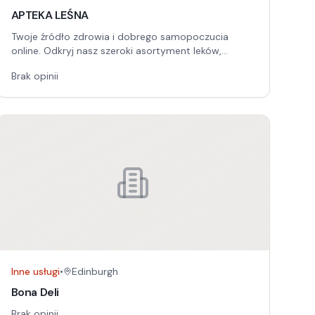
APTEKA LEŚNA
Twoje źródło zdrowia i dobrego samopoczucia
online. Odkryj nasz szeroki asortyment leków,
suplementów i kosmetyków, dostarczanych prosto
Brak opinii
do Twojego domu.
Inne usługi
•
Edinburgh
Bona Deli
Brak opinii