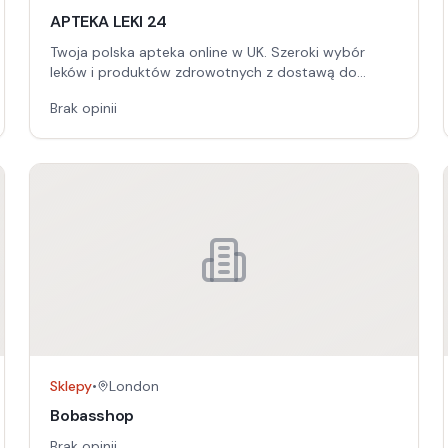
APTEKA LEKI 24
Twoja polska apteka online w UK. Szeroki wybór
leków i produktów zdrowotnych z dostawą do
domu. Zadbaj o zdrowie z nami!
Brak opinii
Sklepy
•
London
Bobasshop
Brak opinii