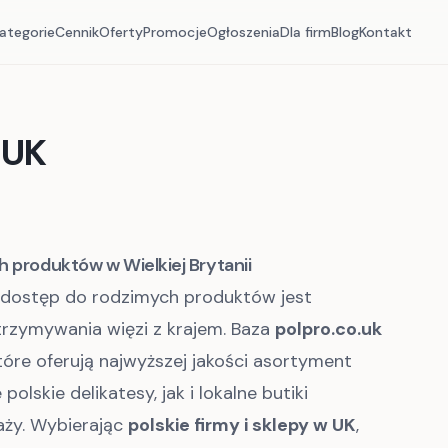
ategorie
Cennik
Oferty
Promocje
Ogłoszenia
Dla firm
Blog
Kontakt
 UK
h produktów w Wielkiej Brytanii
, dostęp do rodzimych produktów jest
rzymywania więzi z krajem. Baza
polpro.co.uk
óre oferują najwyższej jakości asortyment
olskie delikatesy, jak i lokalne butiki
aży. Wybierając
polskie firmy i sklepy w UK
,