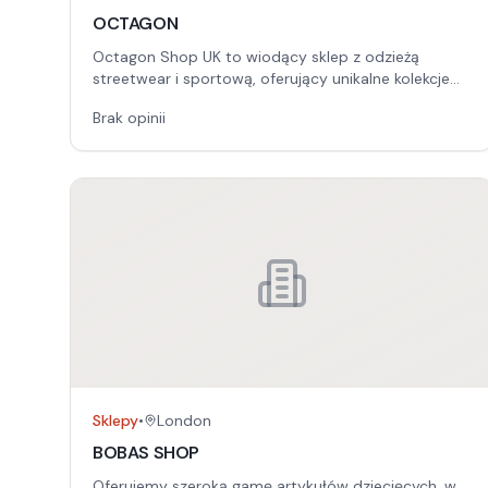
OCTAGON
Octagon Shop UK to wiodący sklep z odzieżą
streetwear i sportową, oferujący unikalne kolekcje
dla miłośników aktywnego stylu życia. Nasz
Brak opinii
asortyment to wysokiej jakości T-shirty, bluzy,
spodnie i akcesoria, inspirowane światem sportów
walki.
Sklepy
•
London
BOBAS SHOP
Oferujemy szeroką gamę artykułów dziecięcych, w