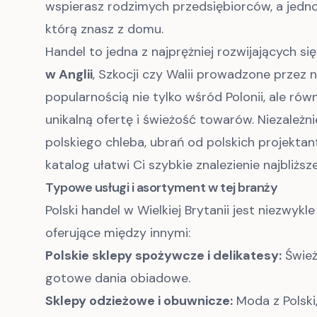
wspierasz rodzimych przedsiębiorców, a jedno
którą znasz z domu.
Handel to jedna z najprężniej rozwijających s
w Anglii
, Szkocji czy Walii prowadzone przez 
popularnością nie tylko wśród Polonii, ale ró
unikalną ofertę i świeżość towarów. Niezależn
polskiego chleba, ubrań od polskich projekta
katalog ułatwi Ci szybkie znalezienie najbliż
Typowe usługi i asortyment w tej branży
Polski handel w Wielkiej Brytanii jest niezwykl
oferujące między innymi:
Polskie sklepy spożywcze i delikatesy:
Świeże
gotowe dania obiadowe.
Sklepy odzieżowe i obuwnicze:
Moda z Polski,