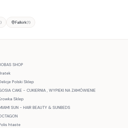
Falkirk
1
)
(
1
)
BOBAS SHOP
Bratek
Delicje Polski Sklep
GOSIA CAKE - CUKIERNIA , WYPIEKI NA ZAMÓWIENIE
Krowka Sklep
MIAMI SUN - HAIR BEAUTY & SUNBEDS
OCTAGON
Polis htaste