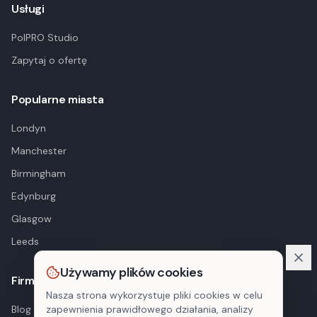
Usługi
PolPRO Studio
Zapytaj o ofertę
Popularne miasta
Londyn
Manchester
Birmingham
Edynburg
Glasgow
Leeds
Używamy plików cookies
Firma
Nasza strona wykorzystuje pliki cookies w celu
Blog
zapewnienia prawidłowego działania, analizy