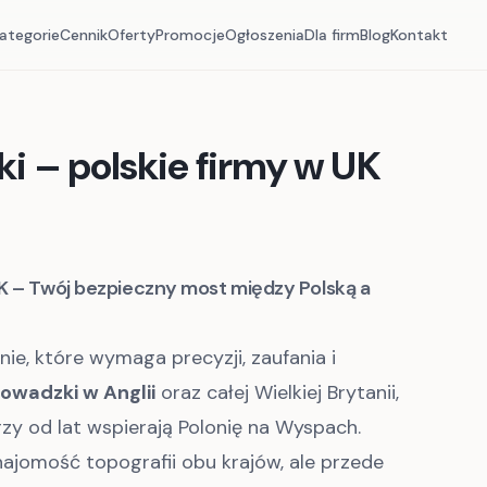
ategorie
Cennik
Oferty
Promocje
Ogłoszenia
Dla firm
Blog
Kontakt
ki
– polskie firmy w UK
UK – Twój bezpieczny most między Polską a
ie, które wymaga precyzji, zaufania i
rowadzki w Anglii
oraz całej Wielkiej Brytanii,
zy od lat wspierają Polonię na Wyspach.
znajomość topografii obu krajów, ale przede