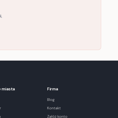
i,
 miasta
Firma
Blog
r
Kontakt
m
Załóż konto