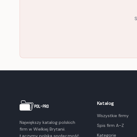
S
Katalog
Wszystkie firmy
Największy katalog polskich
Spis firm A–Z
firm w Wielkiej Brytanii.
Kategorie
Łączymy polską społeczność