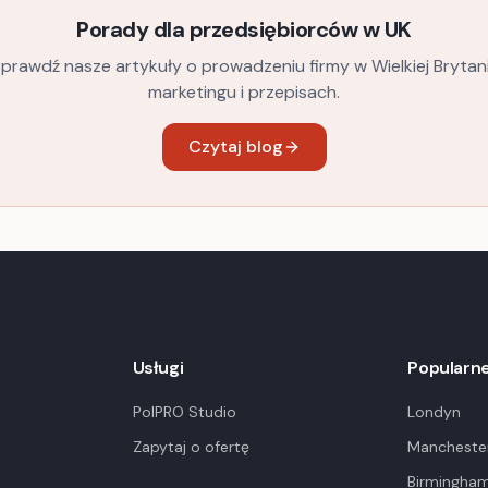
Porady dla przedsiębiorców w UK
prawdź nasze artykuły o prowadzeniu firmy w Wielkiej Brytani
marketingu i przepisach.
Czytaj blog
Usługi
Popularne
PolPRO Studio
Londyn
Zapytaj o ofertę
Mancheste
Birmingha