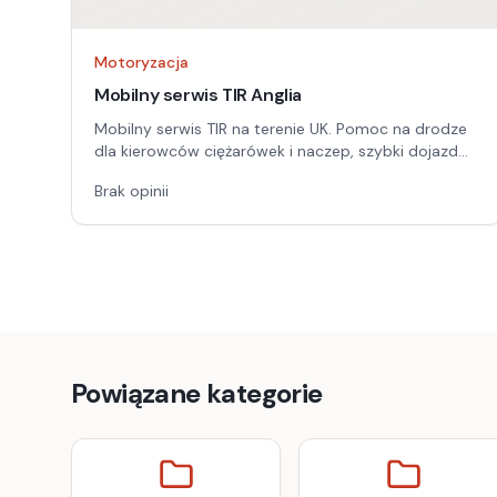
Motoryzacja
Mobilny serwis TIR Anglia
Mobilny serwis TIR na terenie UK. Pomoc na drodze
dla kierowców ciężarówek i naczep, szybki dojazd
do awarii oraz obsługa w języku polskim i angielskim.
Brak opinii
Kontakt telefoniczny i WhatsApp.
Powiązane kategorie