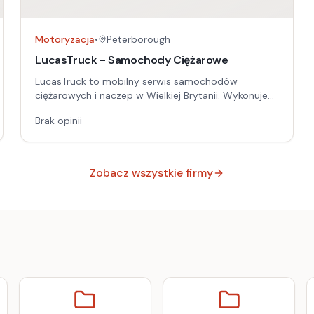
Motoryzacja
•
Peterborough
LucasTruck - Samochody Ciężarowe
LucasTruck to mobilny serwis samochodów
ciężarowych i naczep w Wielkiej Brytanii. Wykonuje
naprawy na miejscu awarii, w tym diagnostykę oraz
Brak opinii
serwis kluczowych układów pojazdu. Dojazd m.in. do
Londynu, Birmingham, Leeds, Glasgow, Sheffield,
Manchester i innych miast.
Zobacz wszystkie firmy